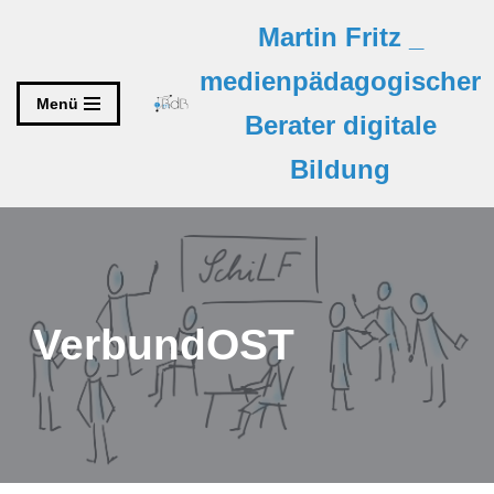
Martin Fritz _
Zum
medienpädagogischer
Inhalt
Menü
Berater digitale
springen
Bildung
VerbundOST