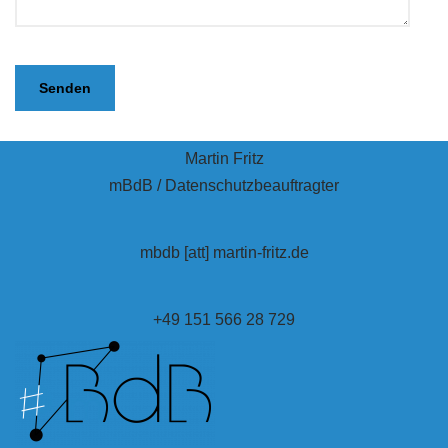
Martin Fritz
mBdB / Datenschutzbeauftragter
mbdb [att] martin-fritz.de
+49 151 566 28 729