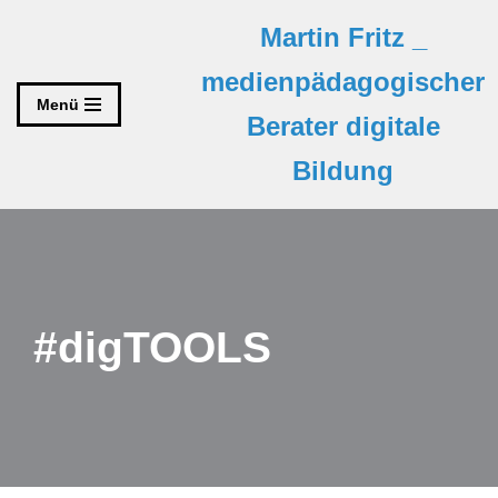
Martin Fritz _
Zum
medienpädagogischer
Inhalt
Menü
Berater digitale
springen
Bildung
#digTOOLS