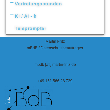
Vertretungsstunden
KI / AI - k
Teleprompter
Martin Fritz
mBdB / Datenschutzbeauftragter
mbdb [att] martin-fritz.de
+49 151 566 28 729